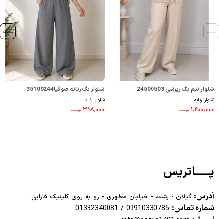
شلوار نیم بگ ریزشی 24500503
شلوار بگ زنانه صوفیا35100244
شلوار زنانه
شلوار زنانه
۳۹۸,۰۰۰
۱,۴۰۰,۰۰۰
تومــانـ
تومــانـ
پــــــاتریس
آدرس:
گیلان - رشت - خیابان مطهری - رو به روی کلینیک فارابی
شماره تماس:
01332340081
/
09910330785