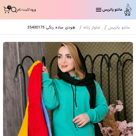
0
مانتو پاتریس
ورود
/
ثبت نام
مانتو پاتریس
شلوار زنانه
هودی ساده رنگی 35400175