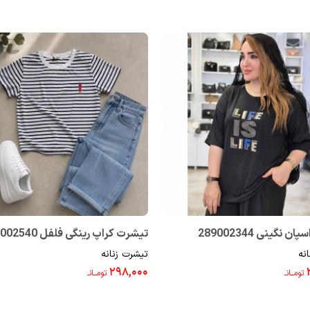
 نگینی 289002344
تیشرت کراپ رینگی فلفل 289002540
نه
تیشرت زنانه
۲۹۸,۰۰۰
تومــانـ
تومــانـ