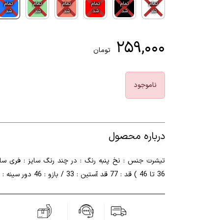
تمام
تمام
تمام
تمام
تمام
تمام
شد
شد
شد
شد
شد
شد
۲۵۹,۰۰۰
تومان
ناموجود
درباره محصول
تیشرت جنس : نخ پنبه رنگ : در چند رنگ سایز : فری سای
36 تا 46 ) قد : 77 قد آستین : 33 / بازو : 46 دور سینه : 104