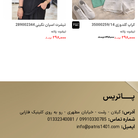
کراپ گلدوزی 35000259/14
۲۵٪
تیشرت اسپان نگینی 289002344
تیشرت زنانه
تیشرت زنانه
۲۹۸,۰۰۰
۲۹۸,۰۰۰
۳۹۸,۰۰۰
تومــانـ
تومــانـ
تومــانـ
پــــــاتریس
آدرس:
گیلان - رشت - خیابان مطهری - رو به روی کلینیک فارابی
شماره تماس:
01332340081
/
09910330785
ایمیل:
info@patris1401.com