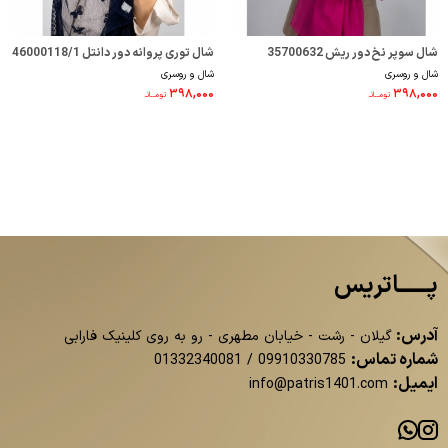
شال سوپر نخ دور ریش 35700632
شال توری پروانه دور دانتل 46000118/1
شال و روسری
شال و روسری
۳۹۸,۰۰۰
۳۹۸,۰۰۰
تومــانـ
تومــانـ
پــــــاتریس
آدرس:
گیلان - رشت - خیابان مطهری - رو به روی کلینیک فارابی
شماره تماس:
01332340081
/
09910330785
ایمیل:
info@patris1401.com