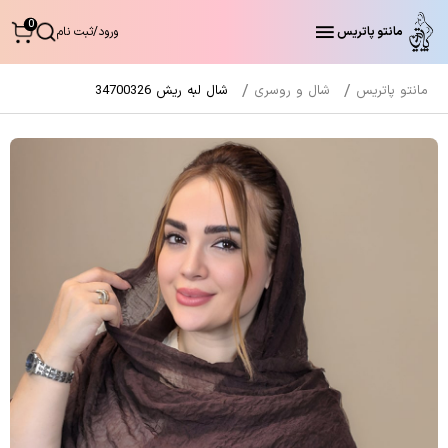
0
مانتو پاتریس
ورود
/
ثبت نام
مانتو پاتریس
شال و روسری
شال لبه ریش 34700326