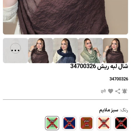
...
شال لبه ریش 34700326
34700326
رنگ:
سبز ملایم
تمام
تمام
تمام
تمام
تمام
شد
شد
شد
شد
شد