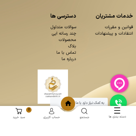
خدمات مشتریان
دسترسی ها
قوانین و مقررات
سوالات متداول
انتقادات و پیشنهادات
چند رسانه ایی
محصولات
بلاگ
تماس با ما
درباره ما
به کمک نیاز دارد با ما چت کنید
0
دسته بندی ها
جستجو
حساب کاربری
سبد خرید
و
:
طراحی سایت
برنامه نویسی
حامد پردازش
mantoopatris.com - Copyright © 2026 - All rights reserved.