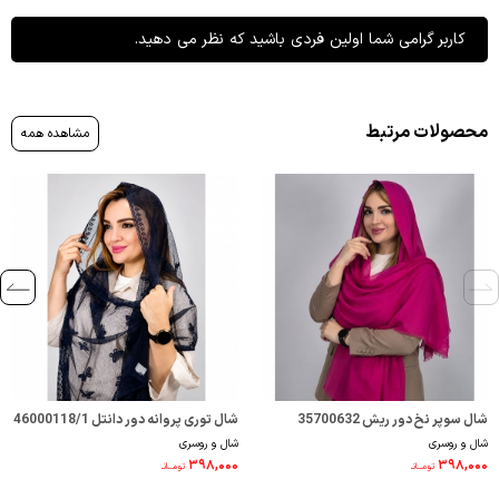
کاربر گرامی شما اولین فردی باشید که نظر می دهید.
محصولات مرتبط
مشاهده همه
شال سوپر نخ دور ریش 35700632
شال توری پروانه دور دانتل 46000118/1
شال و روسری
شال و روسری
۳۹۸,۰۰۰
۳۹۸,۰۰۰
تومــانـ
تومــانـ