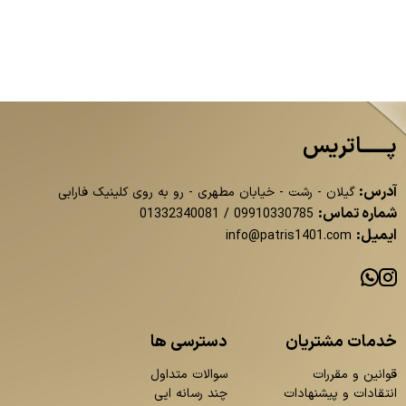
پــــــاتریس
آدرس:
گیلان - رشت - خیابان مطهری - رو به روی کلینیک فارابی
شماره تماس:
01332340081
/
09910330785
ایمیل:
info@patris1401.com
خدمات مشتریان
دسترسی ها
قوانین و مقررات
سوالات متداول
انتقادات و پیشنهادات
چند رسانه ایی