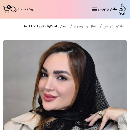
0
مانتو پاتریس
ورود
/
ثبت نام
مانتو پاتریس
شال و روسری
مینی اسکارف تور 34700320