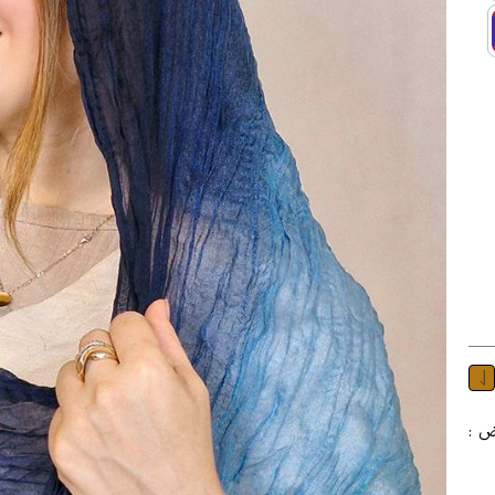
 در چند رنگ طول : 190 عرض :