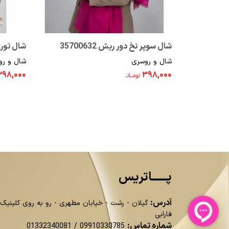
شال سوپر نخ دور ریش 35700632
شال توری پر
شال و روسری
شال و رو
۳۹۸,۰۰۰
۳۹۸,۰۰۰
تومــانـ
پــــــاتریس
آدرس:
گیلان - رشت - خیابان مطهری - رو به روی کلینیک
فارابی
شماره تماس:
01332340081
/
09910330785