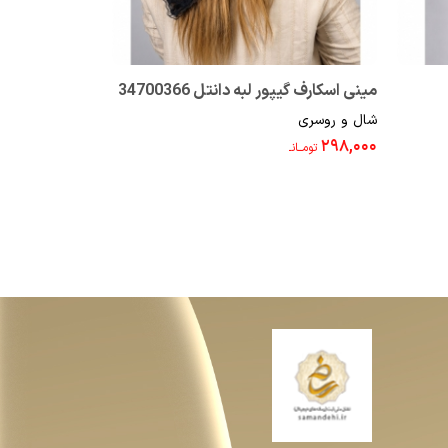
مینی اسکارف گیپور لبه دانتل 34700366
شال توری دور دانتل 8
شال و روسری
شال و روسری
۳۹۸,۰۰۰
۲۹۸,۰۰۰
تومــانـ
تومــانـ