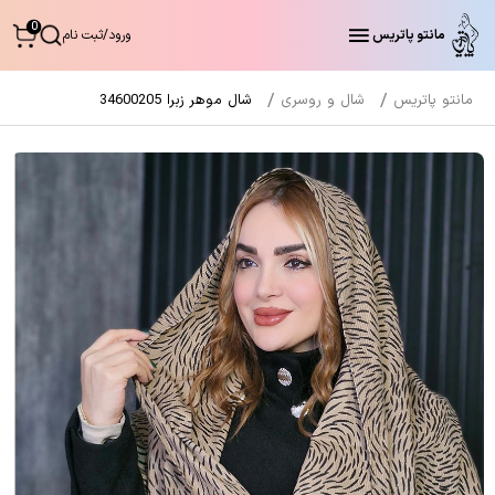
0
مانتو پاتریس
ورود
/
ثبت نام
مانتو پاتریس
شال و روسری
شال موهر زبرا 34600205