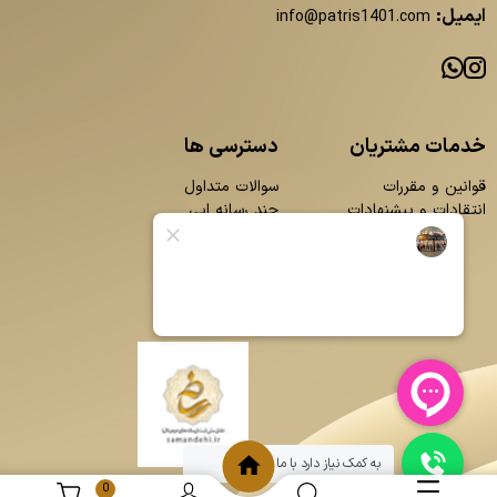
ایمیل:
info@patris1401.com
خدمات مشتریان
دسترسی ها
قوانین و مقررات
سوالات متداول
انتقادات و پیشنهادات
چند رسانه ایی
محصولات
بلاگ
تماس با ما
درباره ما
به کمک نیاز دارد با ما چت کنید
0