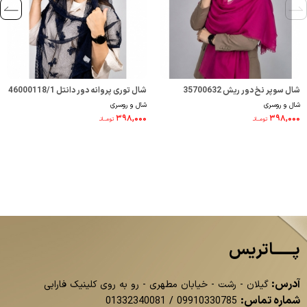
شال سوپر نخ دور ریش 35700632
شال توری پروانه دور دانتل 46000118/1
شال و روسری
شال و روسری
۳۹۸,۰۰۰
۳۹۸,۰۰۰
تومــانـ
تومــانـ
پــــــاتریس
آدرس:
گیلان - رشت - خیابان مطهری - رو به روی کلینیک فارابی
شماره تماس:
01332340081
/
09910330785