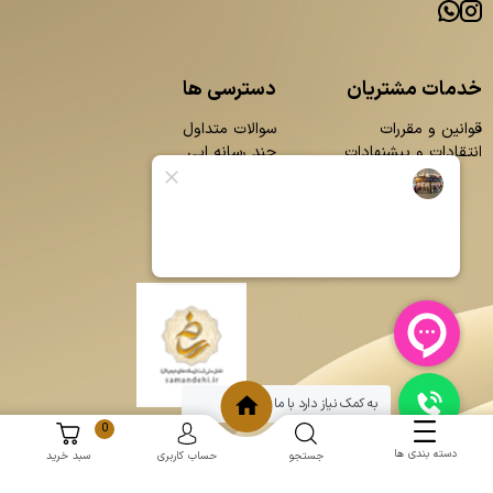
خدمات مشتریان
دسترسی ها
قوانین و مقررات
سوالات متداول
انتقادات و پیشنهادات
چند رسانه ایی
محصولات
بلاگ
تماس با ما
درباره ما
به کمک نیاز دارد با ما چت کنید
0
دسته بندی ها
جستجو
حساب کاربری
سبد خرید
و
:
طراحی سایت
برنامه نویسی
حامد پردازش