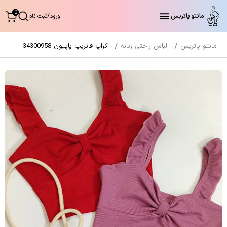
0
مانتو پاتریس
ورود
/
ثبت نام
مانتو پاتریس
لباس راحتی زنانه
کراپ فانریپ پاپیون 34300958