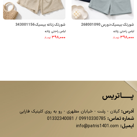
شورتک بیسیک دورس 268001090
شورتک زنانه بیسیک 343001156
لباس راحتی زنانه
لباس راحتی زنانه
۳۹۸,۰۰۰
۳۹۸,۰۰۰
تومــانـ
تومــانـ
پــــــاتریس
آدرس:
گیلان - رشت - خیابان مطهری - رو به روی کلینیک فارابی
شماره تماس:
01332340081
/
09910330785
ایمیل:
info@patris1401.com