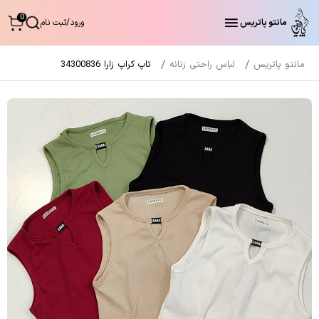
0
مانتو پاتریس
ورود
/
ثبت نام
مانتو پاتریس
لباس راحتی زنانه
تاپ کراپ زارا 34300836