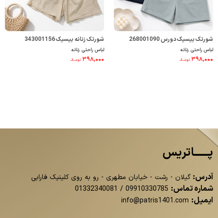
شورتک بیسیک دورس 268001090
شورتک زنانه بیسیک 343001156
لباس راحتی زنانه
لباس راحتی زنانه
۳۹۸,۰۰۰
۳۹۸,۰۰۰
تومــانـ
تومــانـ
پــــــاتریس
آدرس:
گیلان - رشت - خیابان مطهری - رو به روی کلینیک فارابی
شماره تماس:
01332340081
/
09910330785
ایمیل:
info@patris1401.com