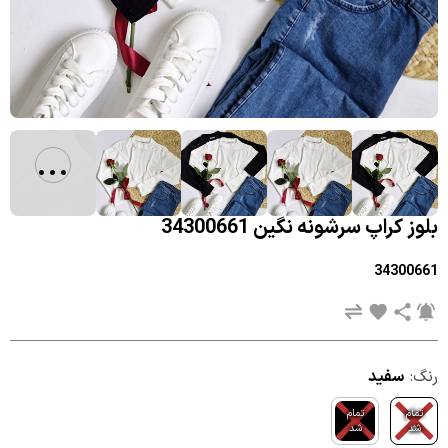
...
بلوز کراپ سرشونه نگین 34300661
34300661
رنگ:
سفید
تمام
تمام
شد
شد