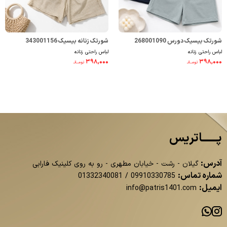
شورتک بیسیک دورس 268001090
شورتک زنانه بیسیک 343001156
لباس راحتی زنانه
لباس راحتی زنانه
۳۹۸,۰۰۰
۳۹۸,۰۰۰
تومــانـ
تومــانـ
پــــــاتریس
آدرس:
گیلان - رشت - خیابان مطهری - رو به روی کلینیک فارابی
شماره تماس:
01332340081
/
09910330785
ایمیل:
info@patris1401.com