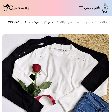
0
مانتو پاتریس
ورود
/
ثبت نام
مانتو پاتریس
لباس راحتی زنانه
بلوز کراپ سرشونه نگین 34300661