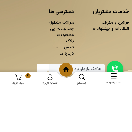
خدمات مشتریان
دسترسی ها
قوانین و مقررات
سوالات متداول
انتقادات و پیشنهادات
چند رسانه ایی
محصولات
بلاگ
تماس با ما
درباره ما
به کمک نیاز دارد با ما چت کنید
0
دسته بندی ها
جستجو
حساب کاربری
سبد خرید
و
:
طراحی سایت
برنامه نویسی
حامد پردازش
mantoopatris.com - Copyright © 2026 - All rights reserved.