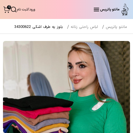
0
مانتو پاتریس
ورود
/
ثبت نام
مانتو پاتریس
لباس راحتی زنانه
بلوز یه طرف اشکی 34300622