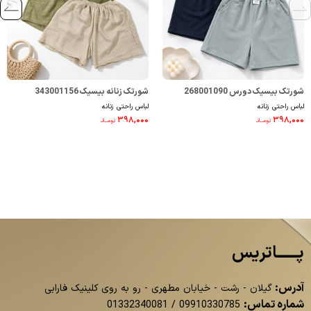
شورتک بیسیک دورس 268001090
شورتک زنانه بیسیک 343001156
لباس راحتی زنانه
لباس راحتی زنانه
۳۹۸,۰۰۰
۳۹۸,۰۰۰
تومــانـ
تومــانـ
پــــــاتریس
آدرس:
گیلان - رشت - خیابان مطهری - رو به روی کلینیک فارابی
شماره تماس:
01332340081
/
09910330785