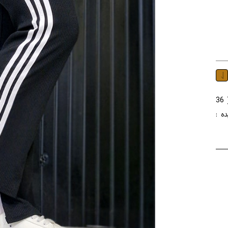
شلوار جنس : کبریتی تسلا رنگ : مشکی سایز : فری سایز ( 36
کشیده :