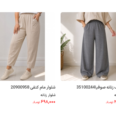
انه صوفیا35100244
شلوار مام کنفی 20900958
ه
شلوار زنانه
۶۹۸,۰۰۰
تومــانـ
تومــانـ