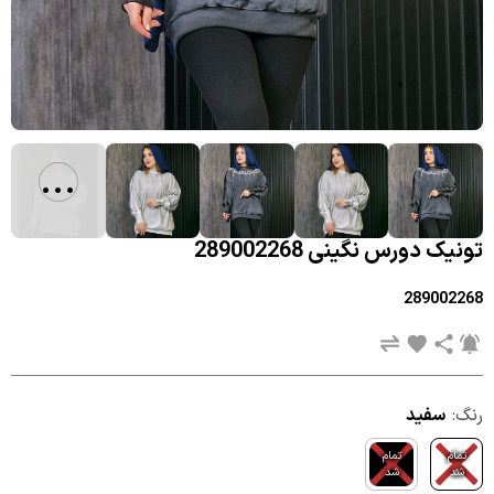
...
تونیک دورس نگینی 289002268
289002268
رنگ:
سفید
تمام
تمام
شد
شد