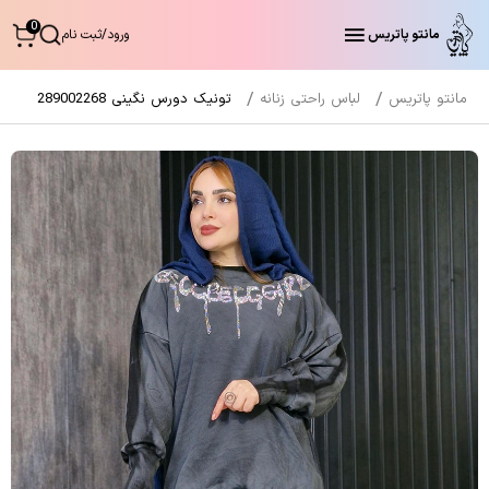
0
مانتو پاتریس
ورود
/
ثبت نام
مانتو پاتریس
لباس راحتی زنانه
تونیک دورس نگینی 289002268