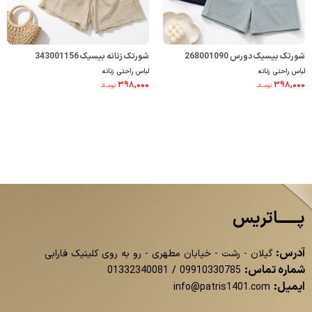
شورتک بیسیک دورس 268001090
شورتک زنانه بیسیک 343001156
لباس راحتی زنانه
لباس راحتی زنانه
۳۹۸,۰۰۰
۳۹۸,۰۰۰
تومــانـ
تومــانـ
پــــــاتریس
آدرس:
گیلان - رشت - خیابان مطهری - رو به روی کلینیک فارابی
شماره تماس:
01332340081
/
09910330785
ایمیل:
info@patris1401.com