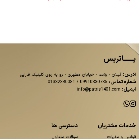
پــــــاتریس
آدرس:
گیلان - رشت - خیابان مطهری - رو به روی کلینیک فارابی
شماره تماس:
01332340081
/
09910330785
ایمیل:
info@patris1401.com
خدمات مشتریان
دسترسی ها
قوانین و مقررات
سوالات متداول