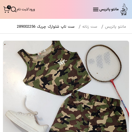
0
مانتو پاتریس
ورود
/
ثبت نام
مانتو پاتریس
ست زنانه
ست تاپ شلوارک چریک 289002256