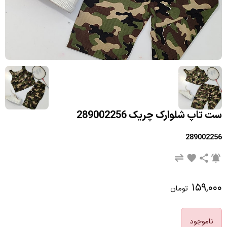
ست تاپ شلوارک چریک 289002256
289002256
۱۵۹,۰۰۰
تومان
ناموجود