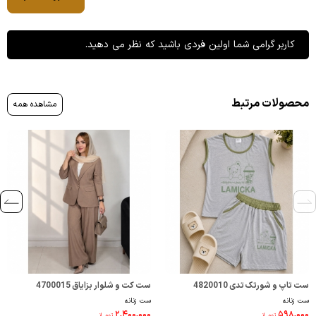
کاربر گرامی شما اولین فردی باشید که نظر می دهید.
محصولات مرتبط
مشاهده همه
ست تاپ و شورتک تدی 4820010
ست کت و شلوار بزایاق 4700015
ست زنانه
ست زنانه
۲,۴۰۰,۰۰۰
۵۹۸,۰۰۰
تومــانـ
تومــانـ