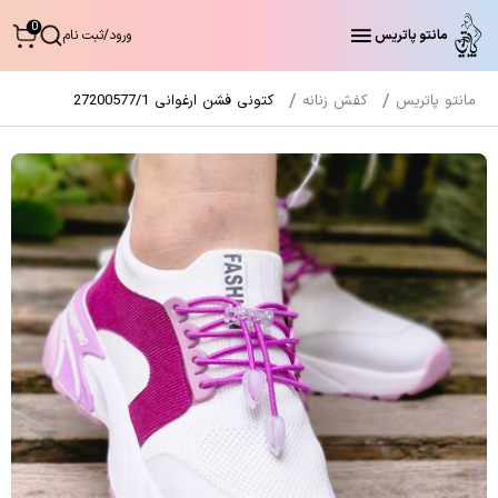
0
مانتو پاتریس
ورود
/
ثبت نام
مانتو پاتریس
کفش زنانه
کتونی فشن ارغوانی 27200577/1