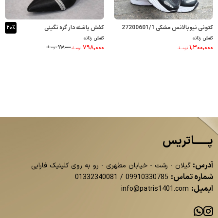
کتونی نیوبالانس مشکی 27200601/1
کفش پاشنه دار گره نگینی
۲۰٪
کفش زنانه
کفش زنانه
33300437/1
۷۹۸,۰۰۰
۱,۳۰۰,۰۰۰
۹۹۸,۰۰۰
تومــانـ
تومــانـ
تومــانـ
پــــــاتریس
آدرس:
گیلان - رشت - خیابان مطهری - رو به روی کلینیک فارابی
شماره تماس:
01332340081
/
09910330785
ایمیل:
info@patris1401.com