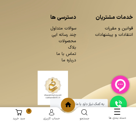
خدمات مشتریان
دسترسی ها
قوانین و مقررات
سوالات متداول
انتقادات و پیشنهادات
چند رسانه ایی
محصولات
بلاگ
تماس با ما
درباره ما
به کمک نیاز دارد با ما چت کنید
0
دسته بندی ها
جستجو
حساب کاربری
سبد خرید
و
:
طراحی سایت
برنامه نویسی
حامد پردازش
mantoopatris.com - Copyright © 2026 - All rights reserved.