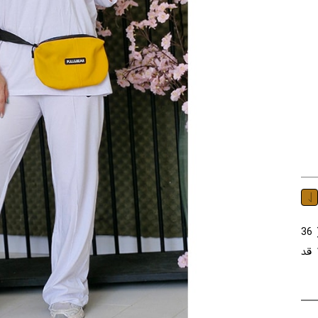
ست جنس : نخ پنبه رنگ : در چند رنگ سایز : فری سایز ( 36
تا 46 ) قد تیشرت : 68 قد آستین : 21 دور سینه : 130 قد