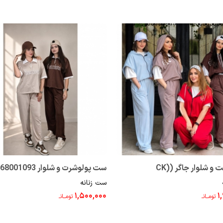
ست وست و شلوار جاگر (CK)
ست پولوشرت و شلوار 268001093
ست زنانه
268
۱,۵۰۰,۰۰۰
۱
تومــانـ
تومــانـ