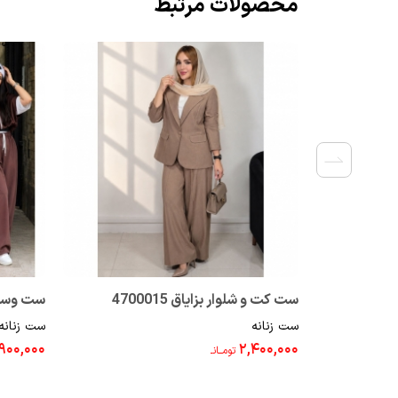
محصولات مرتبط
ست کت و شلوار بزایاق 4700015
ست زنانه
ست زنانه
001096
,۹۰۰,۰۰۰
۲,۴۰۰,۰۰۰
تومــانـ