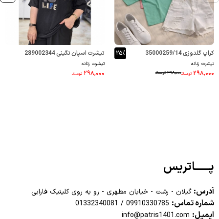
کراپ گلدوزی 35000259/14
۲۵٪
تیشرت اسپان نگینی 289002344
تیشرت زنانه
تیشرت زنانه
۲۹۸,۰۰۰
۲۹۸,۰۰۰
۳۹۸,۰۰۰
تومــانـ
تومــانـ
تومــانـ
پــــــاتریس
آدرس:
گیلان - رشت - خیابان مطهری - رو به روی کلینیک فارابی
شماره تماس:
01332340081
/
09910330785
ایمیل:
info@patris1401.com