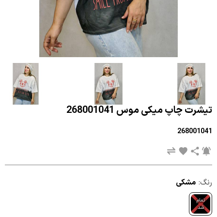
تیشرت چاپ میکی موس 268001041
268001041
رنگ:
مشکی
تمام
شد