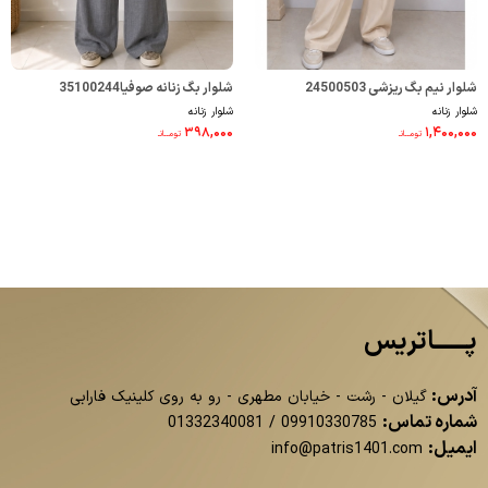
شلوار نیم بگ ریزشی 24500503
شلوار بگ زنانه صوفیا35100244
شلوار زنانه
شلوار زنانه
۳۹۸,۰۰۰
۱,۴۰۰,۰۰۰
تومــانـ
تومــانـ
پــــــاتریس
آدرس:
گیلان - رشت - خیابان مطهری - رو به روی کلینیک فارابی
شماره تماس:
01332340081
/
09910330785
ایمیل:
info@patris1401.com