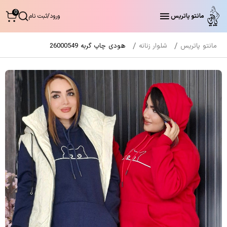
0
مانتو پاتریس
ورود
/
ثبت نام
مانتو پاتریس
شلوار زنانه
هودی چاپ گربه 26000549