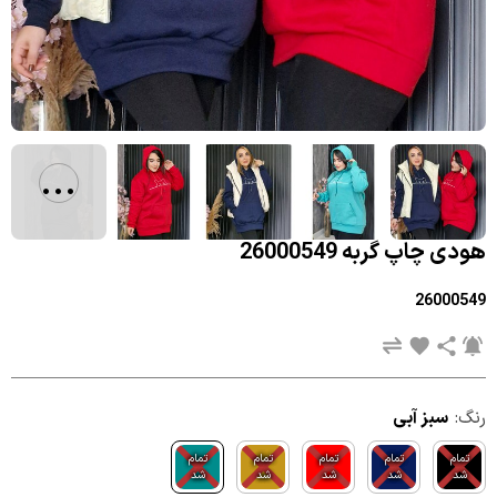
...
هودی چاپ گربه 26000549
26000549
رنگ:
سبز آبی
تمام
تمام
تمام
تمام
تمام
شد
شد
شد
شد
شد