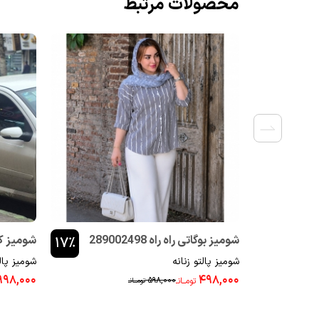
محصولات مرتبط
شومیز بوگاتی راه راه 289002498
شومیز کوک د
۱۷٪
شومیز پالتو زنانه
شومیز پالت
۹۹۸,۰۰۰
۴۹۸,۰۰۰
۵۹۸,۰۰۰
تومــانـ
تومــانـ