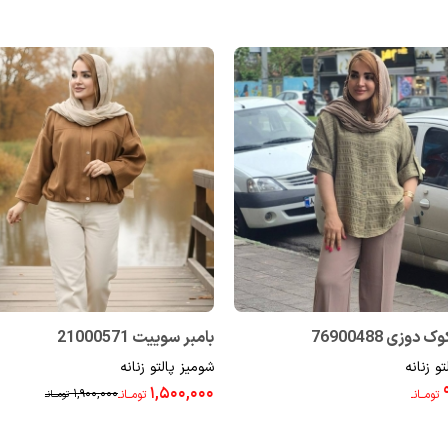
وزی 76900488
بامبر سوییت 21000571
و زنانه
شومیز پالتو زنانه
۱,۵۰۰,۰۰۰
۱,۹۰۰,۰۰۰
تومــانـ
تومــانـ
تومــانـ