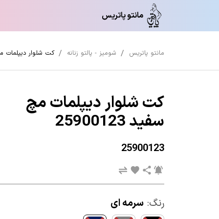
مانتو پاتریس
مانتو پاتریس
شومیز - پالتو زنانه
کت شلوار دیپلمات مچ سفی
کت شلوار دیپلمات مچ
سفید 25900123
25900123
رنگ:
سرمه ای