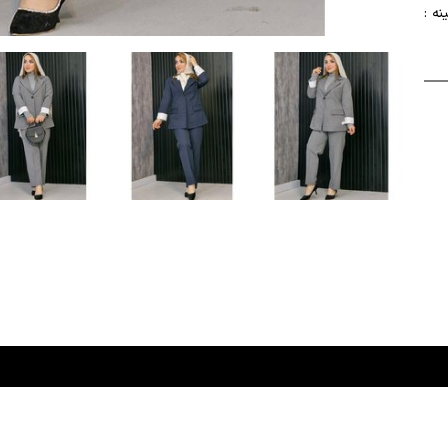
ستین : 54 دور سینه :