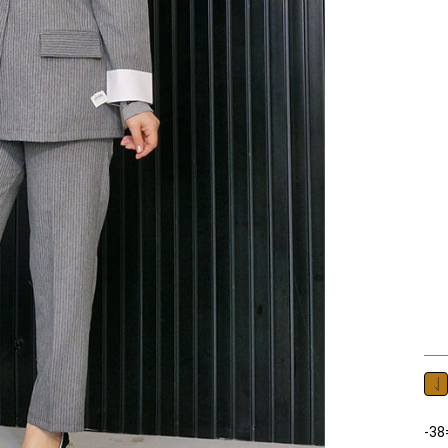
کت شلوار جنس : دیپلمات رنگ : در 3 رنگ سایز : سایز1=38-