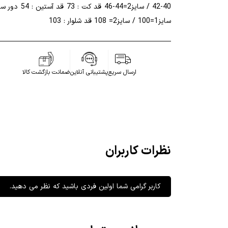
40-42 / سایز2=44-46 قد کت : 73 قد آ
سایز1=100 / سایز2= 108 قد شلوار : 103
ارسال سریع
پشتیبانی آنلاین
ضمانت بازگشت کالا
نظرات کاربران
کاربر گرامی شما اولین فردی باشید که نظر می دهید.