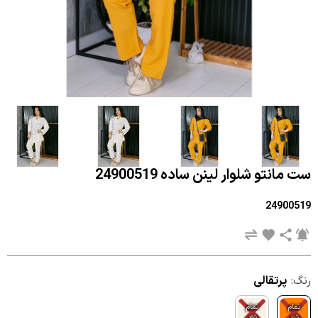
ست مانتو شلوار لینن ساده 24900519
24900519
رنگ:
پرتقالی
تمام
تمام
شد
شد