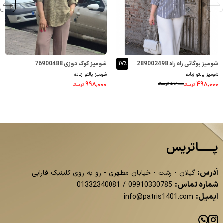
شومیز بوگاتی راه راه 289002498
۱۷٪
شومیز کوک دوزی 76900488
شومیز پالتو زنانه
شومیز پالتو زنانه
۹۹۸,۰۰۰
۴۹۸,۰۰۰
۵۹۸,۰۰۰
تومــانـ
تومــانـ
تومــانـ
پــــــاتریس
آدرس:
گیلان - رشت - خیابان مطهری - رو به روی کلینیک فارابی
شماره تماس:
01332340081
/
09910330785
ایمیل:
info@patris1401.com