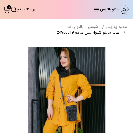
0
مانتو پاتریس
ورود
/
ثبت نام
مانتو پاتریس
شومیز - پالتو زنانه
ست مانتو شلوار لینن ساده 24900519