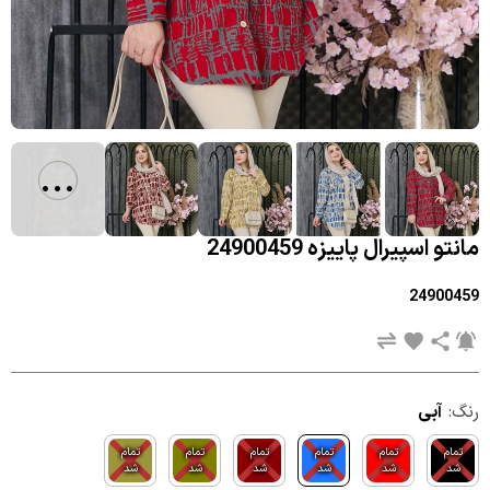
...
مانتو اسپیرال پاییزه 24900459
24900459
رنگ:
آبی
تمام
تمام
تمام
تمام
تمام
تمام
شد
شد
شد
شد
شد
شد