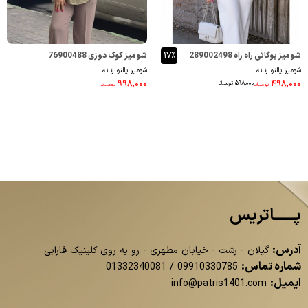
شومیز بوگاتی راه راه 289002498
۱۷٪
شومیز کوک دوزی 76900488
شومیز پالتو زنانه
شومیز پالتو زنانه
۹۹۸,۰۰۰
۴۹۸,۰۰۰
۵۹۸,۰۰۰
تومــانـ
تومــانـ
تومــانـ
پــــــاتریس
آدرس:
گیلان - رشت - خیابان مطهری - رو به روی کلینیک فارابی
شماره تماس:
01332340081
/
09910330785
ایمیل:
info@patris1401.com