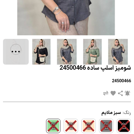
...
شومیز اسلپ ساده 24500466
24500466
رنگ:
سبز ملایم
تمام
تمام
تمام
تمام
تمام
شد
شد
شد
شد
شد