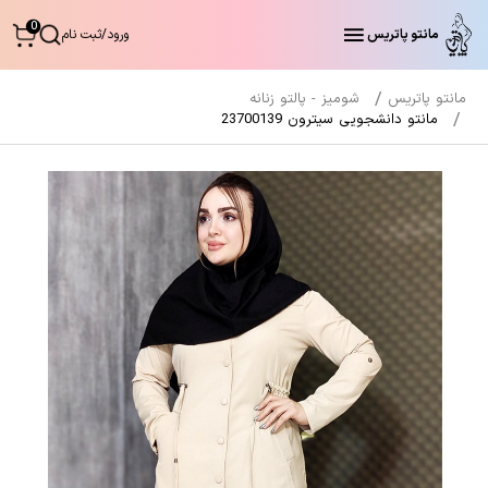
0
مانتو پاتریس
ورود
/
ثبت نام
مانتو پاتریس
شومیز - پالتو زنانه
مانتو دانشجویی سیترون 23700139