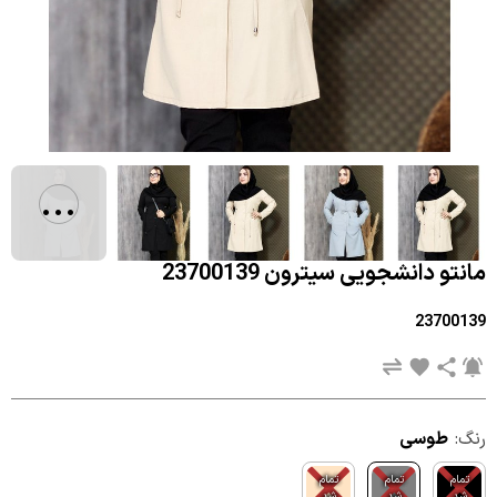
...
مانتو دانشجویی سیترون 23700139
23700139
رنگ:
طوسی
تمام
تمام
تمام
شد
شد
شد