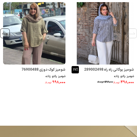
شومیز بوگاتی راه راه 289002498
۱۷٪
شومیز کوک دوزی 76900488
شومیز پالتو زنانه
شومیز پالتو زنانه
۹۹۸,۰۰۰
۴۹۸,۰۰۰
۵۹۸,۰۰۰
تومــانـ
تومــانـ
تومــانـ