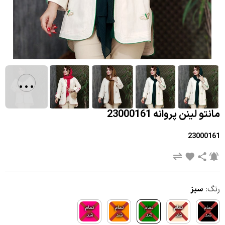
...
مانتو لینن پروانه 23000161
23000161
رنگ:
سبز
تمام
تمام
تمام
تمام
تمام
شد
شد
شد
شد
شد