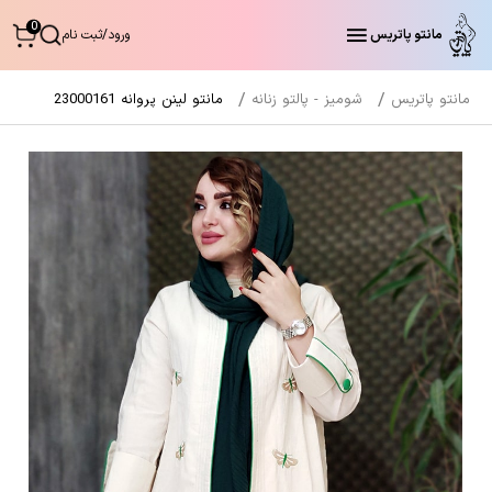
0
مانتو پاتریس
ورود
/
ثبت نام
مانتو پاتریس
شومیز - پالتو زنانه
مانتو لینن پروانه 23000161