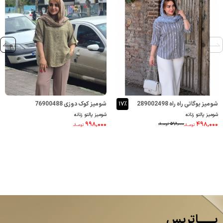
شومیز بوگاتی راه راه 289002498
۱۷٪
شومیز کوک دوزی 76900488
شومیز پالتو زنانه
شومیز پالتو زنانه
۹۹۸,۰۰۰
۴۹۸,۰۰۰
۵۹۸,۰۰۰
تومــانـ
تومــانـ
تومــانـ
پــــــاتریس