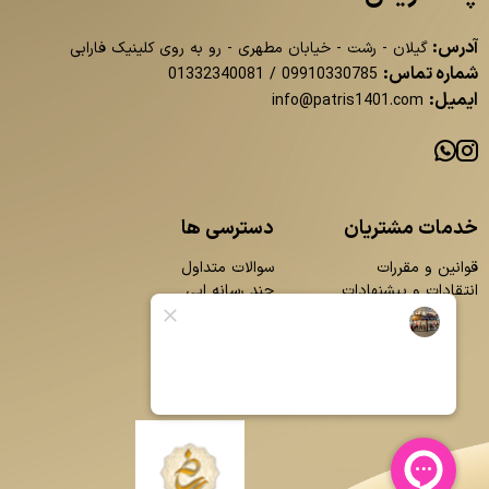
آدرس:
گیلان - رشت - خیابان مطهری - رو به روی کلینیک فارابی
شماره تماس:
01332340081
/
09910330785
ایمیل:
info@patris1401.com
خدمات مشتریان
دسترسی ها
قوانین و مقررات
سوالات متداول
انتقادات و پیشنهادات
چند رسانه ایی
محصولات
بلاگ
تماس با ما
درباره ما