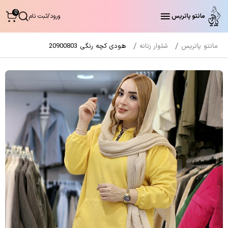
0
مانتو پاتریس
ورود
/
ثبت نام
مانتو پاتریس
شلوار زنانه
هودی کچه رنگی 20900803