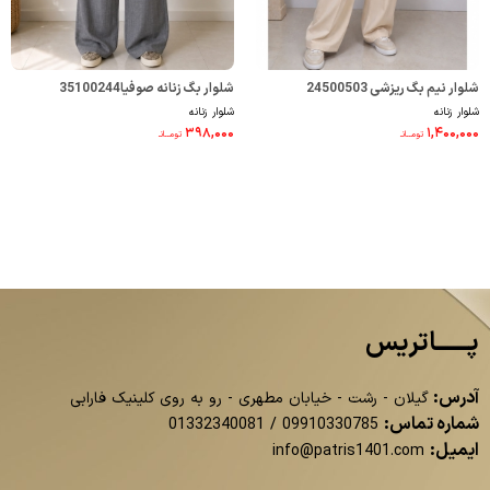
شلوار نیم بگ ریزشی 24500503
شلوار بگ زنانه صوفیا35100244
شلوار زنانه
شلوار زنانه
۳۹۸,۰۰۰
۱,۴۰۰,۰۰۰
تومــانـ
تومــانـ
پــــــاتریس
آدرس:
گیلان - رشت - خیابان مطهری - رو به روی کلینیک فارابی
شماره تماس:
01332340081
/
09910330785
ایمیل:
info@patris1401.com