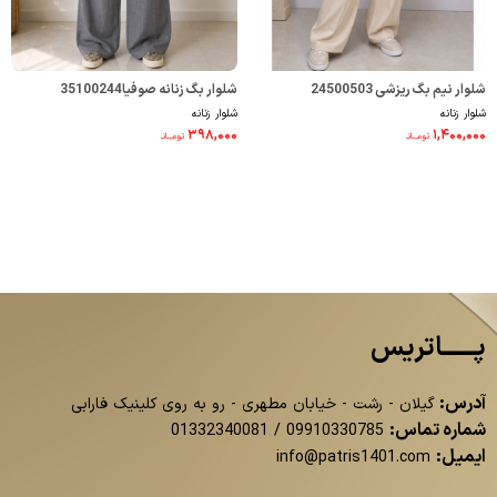
شلوار نیم بگ ریزشی 24500503
شلوار بگ زنانه صوفیا35100244
شلوار زنانه
شلوار زنانه
۳۹۸,۰۰۰
۱,۴۰۰,۰۰۰
تومــانـ
تومــانـ
پــــــاتریس
آدرس:
گیلان - رشت - خیابان مطهری - رو به روی کلینیک فارابی
شماره تماس:
01332340081
/
09910330785
ایمیل:
info@patris1401.com