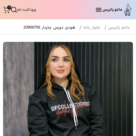
0
مانتو پاتریس
ورود
/
ثبت نام
مانتو پاتریس
شلوار زنانه
هودی دورس چاپدار 20900792