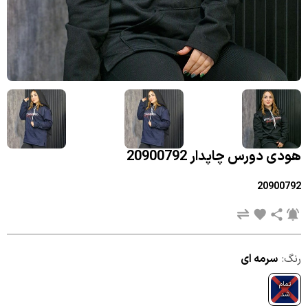
هودی دورس چاپدار 20900792
20900792
رنگ:
سرمه ای
تمام
شد